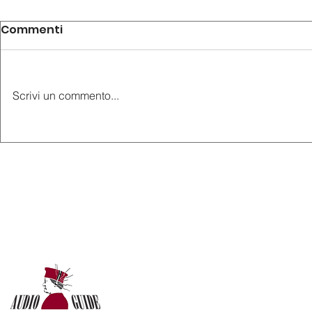
Commenti
Scrivi un commento...
AudioGuide® vi invita
Affrettatev
alla mostra "Le signore
14 Giugno
dell’arte. La parità del
"Giotto e 
talento nell’arte italiana
Una rivolu
moderna" presso
nell’Umbri
Palazzo Cucchiari di
presso la 
Carrara
Nazionale 
Perugia