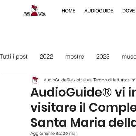
HOME
AUDIOGUIDE
DOVE
Tutti i post
2022
mostre
2023
muse
2025
2026
interreg
2019
2020
AudioGuide®
27 ott 2022
Tempo di lettura: 2 m
AudioGuide® vi in
visitare il Compl
Santa Maria dell
Aggiornamento:
20 mar