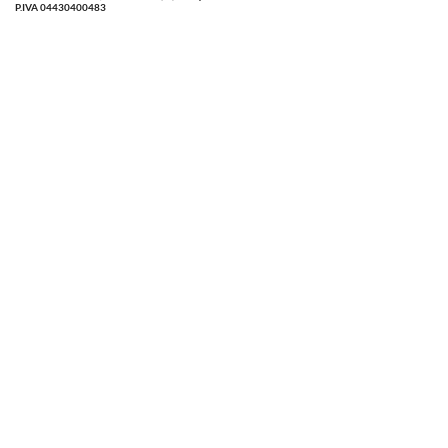
P.IVA 04430400483