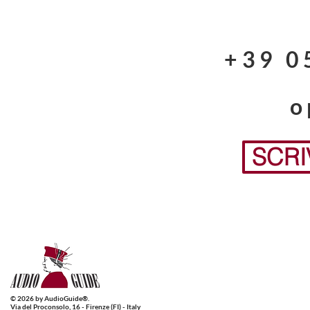
+39 0
o
SCRI
© 2026 by AudioGuide®.
Via del Proconsolo, 16 - Firenze (FI) - Italy