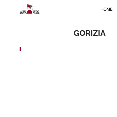
HOME
GORIZIA
Fogliano Redipuglia
Percorso
Cittadino
AudioGuide®
Card