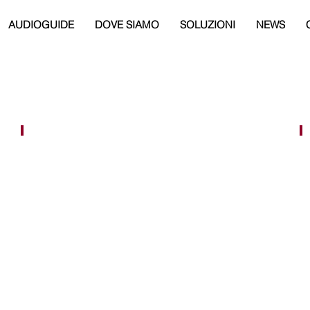
AUDIOGUIDE
DOVE SIAMO
SOLUZIONI
NEWS
èStoriaBus
Progetto
BeWoP
(Beyond
Walk
of
Peace)
Alla
scoperta
dell'Isonzo: