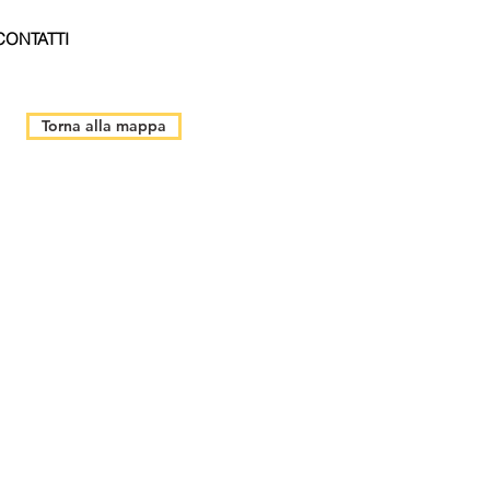
CONTATTI
Torna alla mappa
èStoriaBus
Progetto
BeWoP
(Beyond
Walk
of
Peace)
Alla
scoperta
dell'Isonzo: