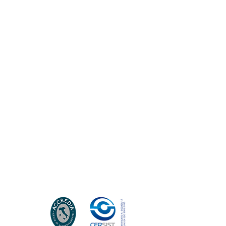
la
sorgente
AudioGuide®
Card