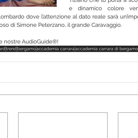
e dinamico colore ven
lombardo dove l’attenzione al dato reale sarà un’impo
amoso di Simone Peterzano, il grande Caravaggio.
le nostre AudioGuide®!
ard
trend
bergamo
accademia carrara
accademia carrara di bergamo