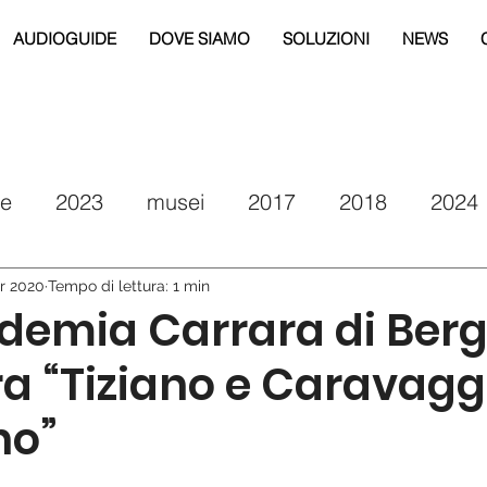
AUDIOGUIDE
DOVE SIAMO
SOLUZIONI
NEWS
re
2023
musei
2017
2018
2024
eg
2019
2020
2021
drm puglia
r 2020
Tempo di lettura: 1 min
ademia Carrara di Be
a “Tiziano e Caravagg
no”