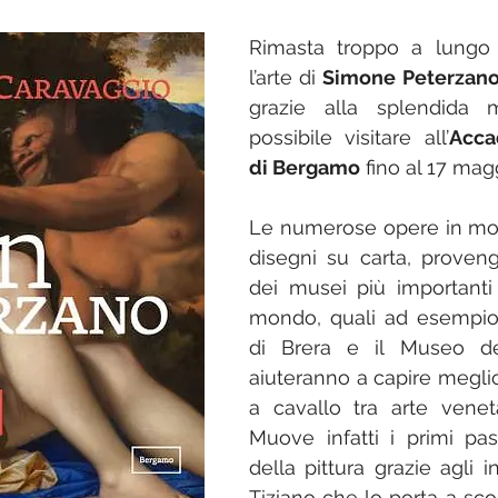
Rimasta troppo a lungo s
l’arte di 
Simone Peterzan
grazie alla splendida 
possibile visitare all’
Acca
di Bergamo
 fino al 17 magg
Le numerose opere in mostr
disegni su carta, proven
dei musei più importanti d
mondo, quali ad esempio 
di Brera e il Museo de
aiuteranno a capire meglio
a cavallo tra arte venet
Muove infatti i primi pass
della pittura grazie agli 
Tiziano che lo porta a scopr