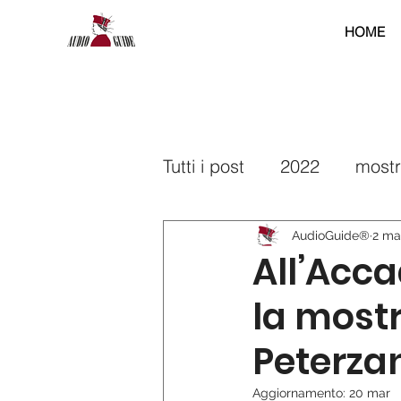
HOME
Tutti i post
2022
most
2025
2026
interr
AudioGuide®
2 ma
All’Acc
la mostr
Peterza
Aggiornamento:
20 mar