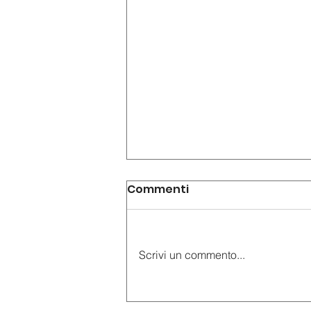
Commenti
Scrivi un commento...
AudioGuide® vi invita