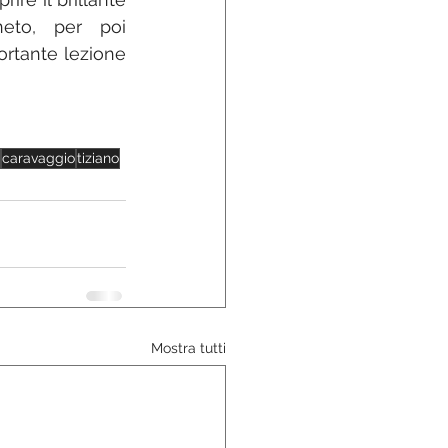
eto, per poi 
rtante lezione 
caravaggio
tiziano
Mostra tutti