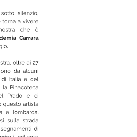
otto silenzio, 
o
 torna a vivere 
mostra che è 
demia Carrara 
io. 
a, oltre ai 27 
gono da alcuni 
i Italia e del 
la Pinacoteca 
l Prado e ci 
 questo artista 
a e lombarda. 
i sulla strada 
insegnamenti di 
ire il brillante 