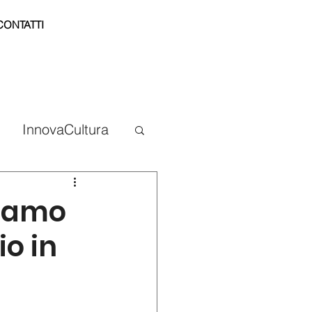
CONTATTI
InnovaCultura
rgamo
io in