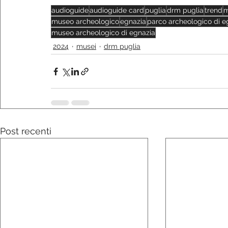
audioguide
audioguide card
puglia
drm puglia
trend
m
museo archeologico
egnazia
parco archeologico di e
museo archeologico di egnazia
2024
musei
drm puglia
Post recenti