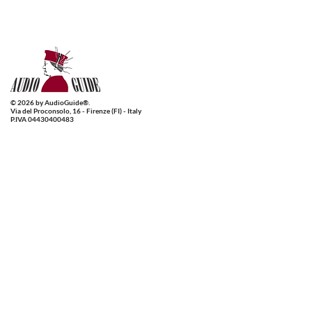
© 2026 by AudioGuide®.
Via del Proconsolo, 16 - Firenze (FI) - Italy
P.IVA 04430400483