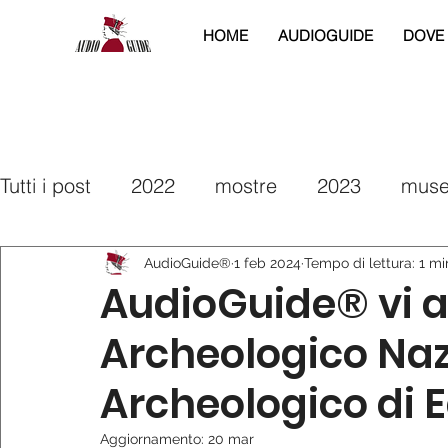
HOME
AUDIOGUIDE
DOVE
Tutti i post
2022
mostre
2023
muse
2025
2026
interreg
2019
2020
AudioGuide®
1 feb 2024
Tempo di lettura: 1 mi
AudioGuide® vi a
Archeologico Naz
Archeologico di 
Aggiornamento:
20 mar