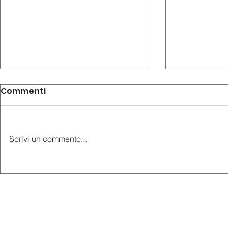
Commenti
Scrivi un commento...
AudioGuide® sbarca a
AudioGuid
Capodimonte
all’Anfite
Romano di