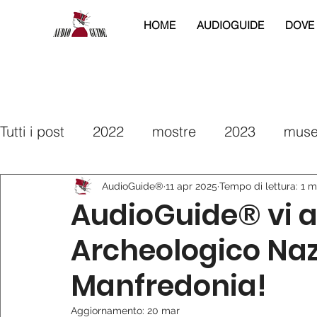
HOME
AUDIOGUIDE
DOVE
Tutti i post
2022
mostre
2023
muse
2025
2026
interreg
2019
2020
AudioGuide®
11 apr 2025
Tempo di lettura: 1 m
AudioGuide® vi a
Archeologico Nazi
Manfredonia!
Aggiornamento:
20 mar