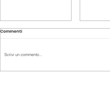
Commenti
Scrivi un commento...
AudioGuide® sbarca a
AudioGuid
Capodimonte
all’Anfite
Romano di