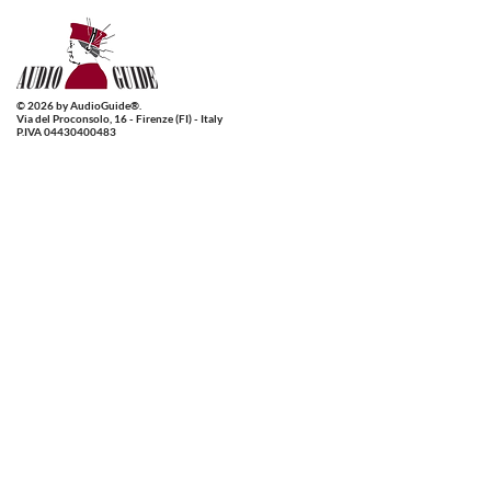
© 2026 by AudioGuide®.
Via del Proconsolo, 16 - Firenze (FI) - Italy
P.IVA 04430400483