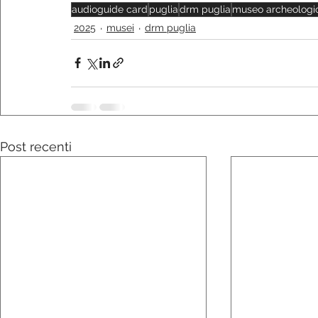
audioguide card
puglia
drm puglia
museo archeologic
2025
musei
drm puglia
Post recenti