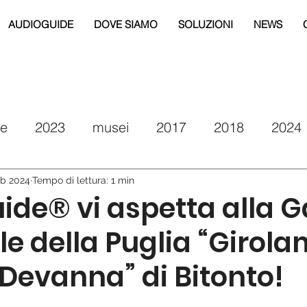
AUDIOGUIDE
DOVE SIAMO
SOLUZIONI
NEWS
re
2023
musei
2017
2018
2024
eg
2019
2020
2021
drm puglia
eb 2024
Tempo di lettura: 1 min
de® vi aspetta alla Ga
e della Puglia “Girola
Devanna” di Bitonto!