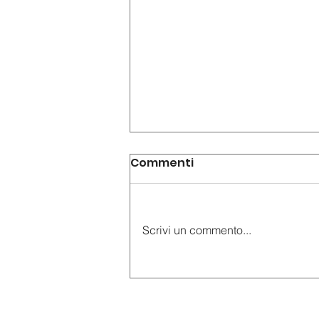
Commenti
Scrivi un commento...
AudioGuide® sbarca a
Capodimonte