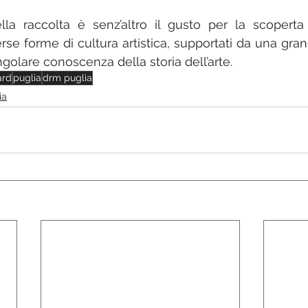
la raccolta è senz’altro il gusto per la scoperta de
erse forme di cultura artistica, supportati da una gran
ngolare conoscenza della storia dell’arte.
ard
puglia
drm puglia
ia