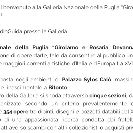
l benvenuto alla Galleria Nazionale della Puglia “Giro
!
udioGuida presso la Galleria.
onale della Puglia “Girolamo e Rosaria Devann
ione di opere d’arte, tale da consentire al pubblico un
e maggiori correnti artistiche d’Italia e d’Europa tra X
posta negli ambienti di 
Palazzo Sylos Calò
, massim
ile rinascimentale a 
Bitonto
. 
vo della Galleria si snoda attraverso 
cinque sezioni
, 
anizzate secondo un criterio prevalentemente cr
e 
354 opere
 tra dipinti, disegni e bozzetti databili dal 
o di una appassionata ricerca condotta dai fratell
attraverso scambi con altri collezionisti o acquisti priv