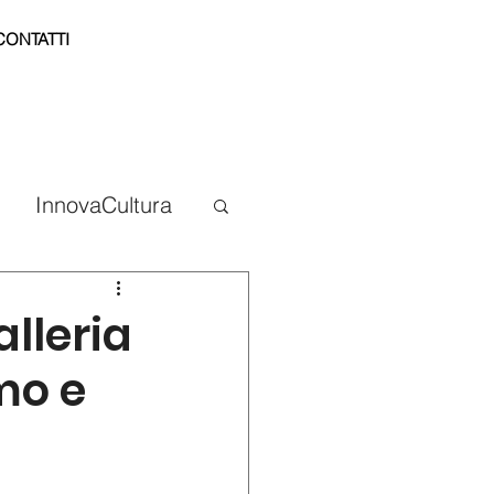
CONTATTI
InnovaCultura
lleria
mo e