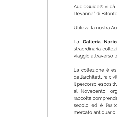
AudioGuide® vi dà i
Devanna” di Bitonto
Utilizza la nostra A
La 
Galleria Nazi
straordinaria collez
viaggio attraverso l
La collezione è es
dell’architettura civ
Il percorso espositi
al Novecento, org
raccolta comprend
secolo ed è l’esit
mercato antiquario, 