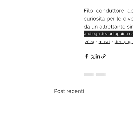
Filo conduttore del
curiosità per le div
da un altrettanto si
audioguide
audioguide c
2024
musei
drm pugl
Post recenti