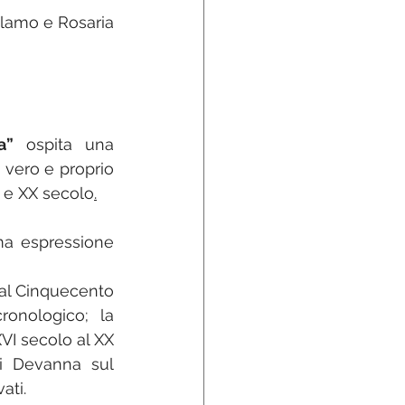
lamo e Rosaria 
a”
 ospita una 
 vero e proprio 
VI e XX secolo
.
a espressione 
dal Cinquecento 
onologico; la 
XVI secolo al XX 
i Devanna sul 
ati.