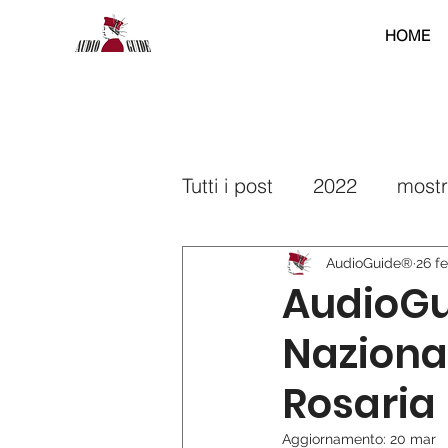
HOME
Tutti i post
2022
most
2025
2026
interr
AudioGuide®
26 f
AudioGui
Nazional
Rosaria 
Aggiornamento:
20 mar