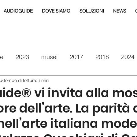
AUDIOGUIDE
DOVE SIAMO
SOLUZIONI
NEWS
re
2023
musei
2017
2018
2024
eg
2019
2020
2021
drm puglia
iu
Tempo di lettura: 1 min
de® vi invita alla mo
re dell’arte. La parità 
nell’arte italiana mod