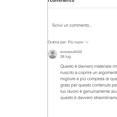
1 commento
Scrivi un commento...
AudioGuide® sbarca a
Ordina per:
Più nuovi
Capodimonte
evovexufix02
26 lug
Questo è davvero materiale im
riuscito a coprire un argomen
migliore e più completa di qu
grato per questo contenuto perc
tuo lavoro è genuinamente aiu
questo è davvero straordinario