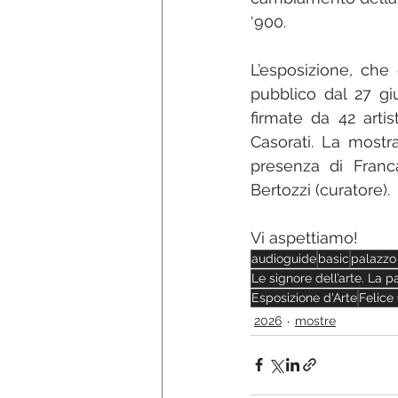
‘900.
L’esposizione, che c
pubblico dal 27 gi
firmate da 42 artis
Casorati. La mostr
presenza di Franc
Bertozzi (curatore).
Vi aspettiamo!
audioguide
basic
palazzo
Le signore dell’arte. La p
Esposizione d'Arte
Felice
2026
mostre