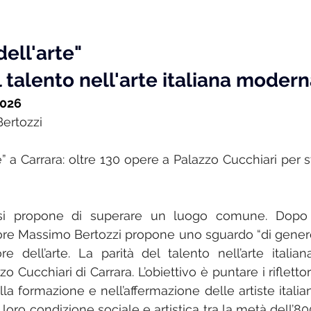
dell'arte"
l talento nell'arte italiana moder
2026
ertozzi
e” a Carrara: oltre 130 opere a Palazzo Cucchiari per sv
i propone di superare un luogo comune. Dopo l
atore Massimo Bertozzi propone uno sguardo “di genere
ore dell’arte. La parità del talento nell’arte italian
Cucchiari di Carrara. L’obiettivo è puntare i riflettori
ella formazione e nell’affermazione delle artiste italian
oro condizione sociale e artistica tra la metà dell’80