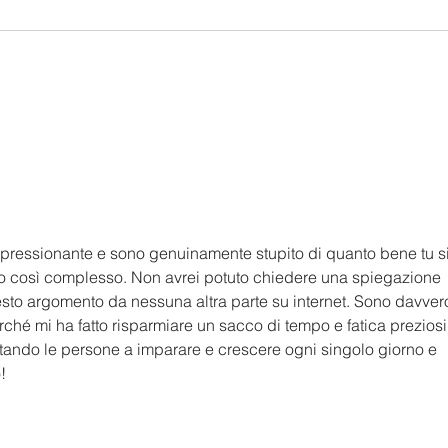
Affrettatevi! Solo fino al
Audi
14 Giugno la mostra
alla
"Giotto e San Francesco.
Fra
Una rivoluzione
rivo
pressionante e sono genuinamente stupito di quanto bene tu s
nell’Umbria del Trecento"
del 
to così complesso. Non avrei potuto chiedere una spiegazione 
presso la Galleria
Gall
esto argomento da nessuna altra parte su internet. Sono davver
Nazionale dell'Umbria di
dell
hé mi ha fatto risparmiare un sacco di tempo e fatica preziosi. 
Perugia
tando le persone a imparare e crescere ogni singolo giorno e 
!