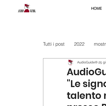
HOME
Tutti i post
2022
most
2025
2026
interr
AudioGuide®
25 g
AudioGui
"Le signo
talento 