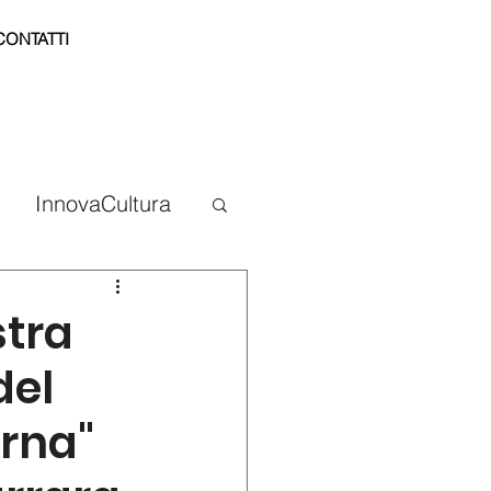
CONTATTI
InnovaCultura
stra
del
erna"