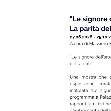
"Le signore 
La parità de
27.06.2026 - 25.10.
A cura di Massimo B
“Le signore dell’art
del talento.
Una mostra che s
esposizioni, il cur
intitolata "Le sign
programma a Palazzo 
rapporti familiari n
cambiamento della l