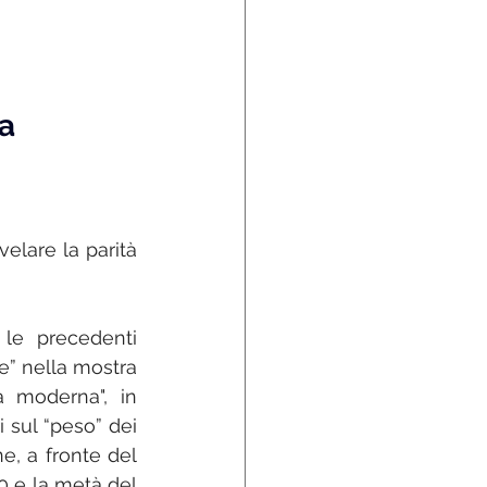
na
elare la parità 
e precedenti 
” nella mostra 
a moderna", in 
 sul “peso” dei 
e, a fronte del 
0 e la metà del 