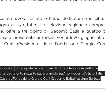
aratterizzerà l’estate e l’inizio dell’autunno in città,
ugno al 25 ottobre. La selezione ragionata compre
te, oltre a tre dipinti di Giacomo Balla e quattro o
a sarà presentata ai media venerdì 26 giugno alle o
a Conti (Presidente della Fondazione Giorgio Con
 cucchiari
carrara
palazzo cucchiari di carrara
le signore dell'arte
arità del talento nell’arte italiana moderna
Arte Moderna
Artiste Italia
 Casorati
Fondazione Giorgio Conti
Giacomo Balla
Massimo Bertozzi