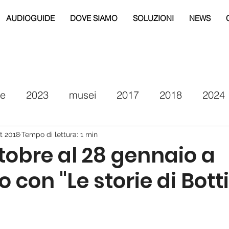
AUDIOGUIDE
DOVE SIAMO
SOLUZIONI
NEWS
re
2023
musei
2017
2018
2024
eg
2019
2020
2021
drm puglia
tt 2018
Tempo di lettura: 1 min
ttobre al 28 gennaio a
con "Le storie di Botti