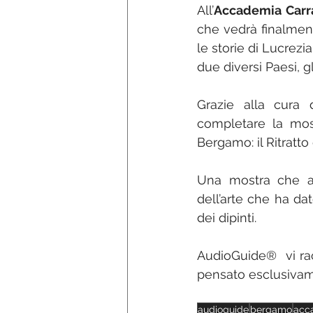
All’
Accademia Carr
che vedrà finalment
le storie di Lucrezi
due diversi Paesi, gli 
Grazie alla cura 
completare la mostr
Bergamo: il Ritratto 
Una mostra che ap
dell’arte che ha da
dei dipinti. 
AudioGuide®  vi racc
pensato esclusivam
audioguide
bergamo
acc