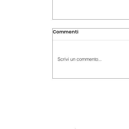
Commenti
Scrivi un commento...
AudioGuide® vi invita
alla mostra "Le signore
dell’arte. La parità del
talento nell’arte italiana
moderna" presso
Palazzo Cucchiari di
Carrara