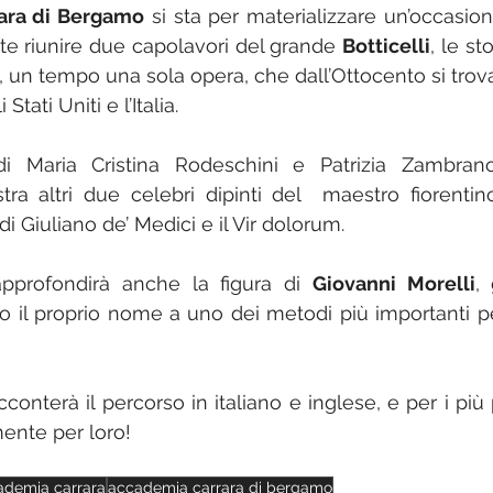
ara di Bergamo
 si sta per materializzare un’occasion
e riunire due capolavori del grande 
Botticelli
, le sto
a, un tempo una sola opera, che dall’Ottocento si trov
Stati Uniti e l’Italia.
di Maria Cristina Rodeschini e Patrizia Zambran
a altri due celebri dipinti del  maestro fiorentino
di Giuliano de’ Medici e il Vir dolorum.
profondirà anche la figura di 
Giovanni Morelli
,
to il proprio nome a uno dei metodi più importanti per
onterà il percorso in italiano e inglese, e per i più p
ente per loro!
ademia carrara
accademia carrara di bergamo