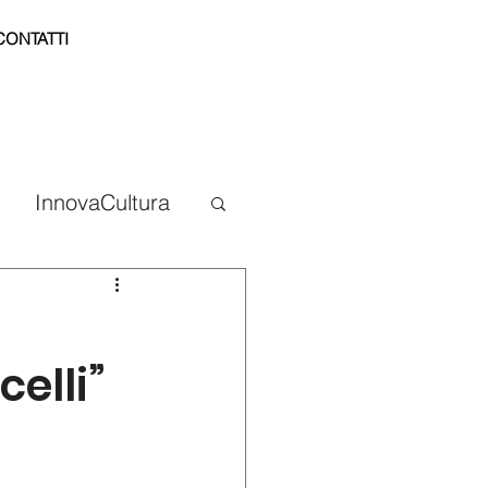
CONTATTI
InnovaCultura
celli”