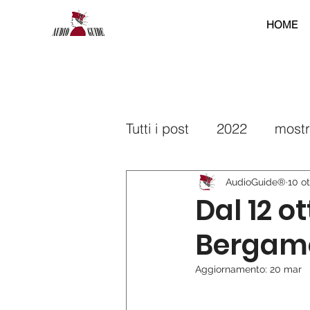
HOME
Tutti i post
2022
most
2025
2026
interr
AudioGuide®
10 o
Dal 12 o
Bergamo 
Aggiornamento:
20 mar