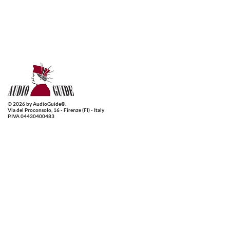
© 2026 by AudioGuide®.
Via del Proconsolo, 16 - Firenze (FI) - Italy
P.IVA 04430400483