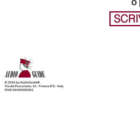
o
SCRI
© 2026 by AudioGuide®.
Via del Proconsolo, 16 - Firenze (FI) - Italy
P.IVA 04430400483