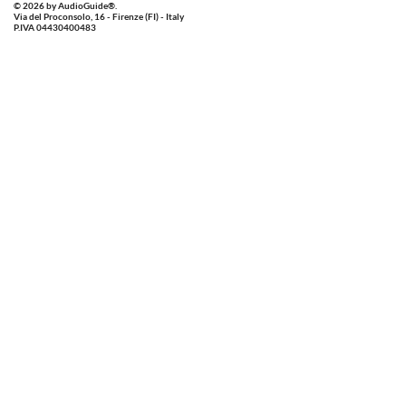
© 2026 by AudioGuide®.
Via del Proconsolo, 16 - Firenze (FI) - Italy
P.IVA 04430400483