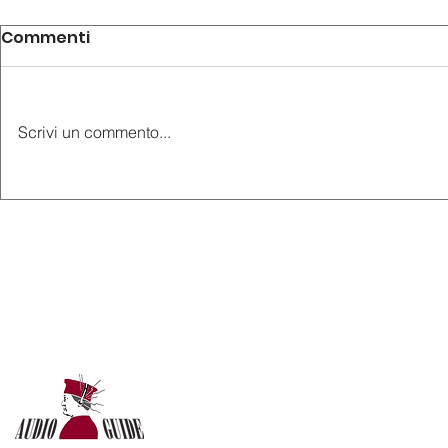
Commenti
Scrivi un commento...
AudioGuide® è alla
A Caserta 
mostra “Hi Woman! La
novità per
notizia del futuro”