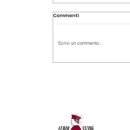
Commenti
Scrivi un commento...
AudioGuide® vi invita
alla mostra "Le signore
dell’arte. La parità del
talento nell’arte italiana
moderna" presso
Palazzo Cucchiari di
Carrara