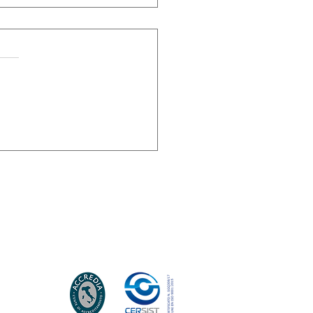
oGuide® vi invita
 mostra "Giotto e San
ncesco. Una
luzione nell’Umbria
Trecento" presso la
eria Nazionale
'Umbria di Perugia