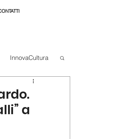
CONTATTI
InnovaCultura
ardo.
lli” a