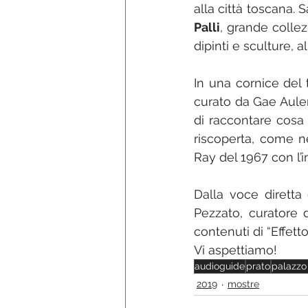
alla città toscana. 
Palli
, grande colle
dipinti e sculture,
In una cornice del 
curato da Gae Aule
di raccontare cosa 
riscoperta, come n
Ray del 1967 con l’
Dalla voce diretta 
Pezzato, curatore 
contenuti di “Effett
Vi aspettiamo! 
audioguide
prato
palazzo 
2019
mostre