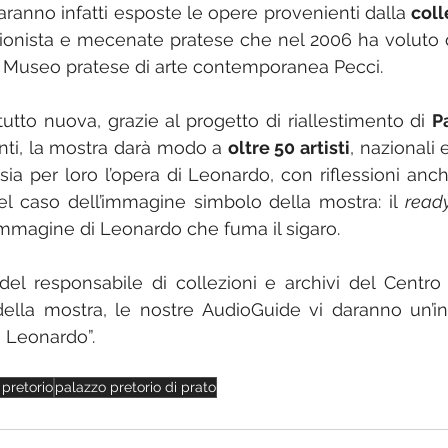
Saranno infatti esposte le opere provenienti dalla 
coll
zionista e mecenate pratese che nel 2006 ha voluto d
 al Museo pratese di arte contemporanea Pecci.
tutto nuova, grazie al progetto di riallestimento di 
P
nti, la mostra darà modo a 
oltre 50 artisti
, nazionali e
sia per loro l’opera di Leonardo, con riflessioni anch
el caso dell’immagine simbolo della mostra: il 
read
immagine di Leonardo che fuma il sigaro. 
del responsabile di collezioni e archivi del Centro 
della mostra, le nostre AudioGuide vi daranno un’in
o Leonardo”.  
pretorio
palazzo pretorio di prato