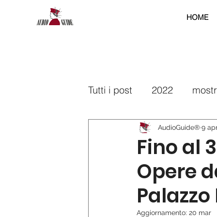
HOME
Tutti i post
2022
most
2025
2026
interr
AudioGuide®
9 ap
Fino al 
Opere da
Palazzo 
Aggiornamento:
20 mar