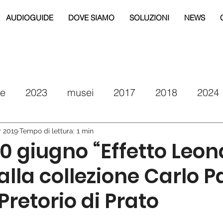
AUDIOGUIDE
DOVE SIAMO
SOLUZIONI
NEWS
re
2023
musei
2017
2018
2024
eg
2019
2020
2021
drm puglia
r 2019
Tempo di lettura: 1 min
30 giugno “Effetto Leon
lla collezione Carlo Pa
Pretorio di Prato