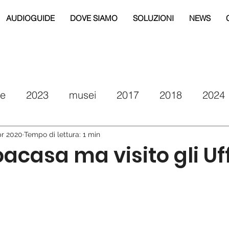
AUDIOGUIDE
DOVE SIAMO
SOLUZIONI
NEWS
re
2023
musei
2017
2018
2024
eg
2019
2020
2021
drm puglia
pr 2020
Tempo di lettura: 1 min
acasa ma visito gli Uff