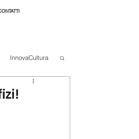
CONTATTI
InnovaCultura
izi!