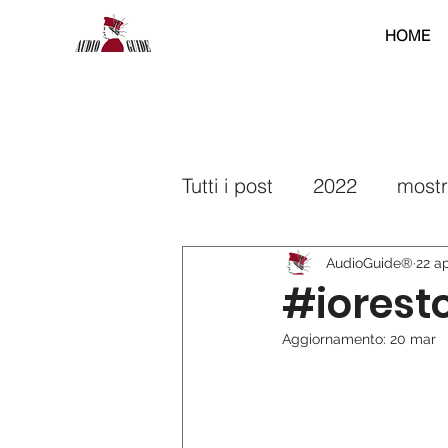
HOME
Tutti i post
2022
most
2025
2026
interr
AudioGuide®
22 a
#ioresto
Aggiornamento:
20 mar