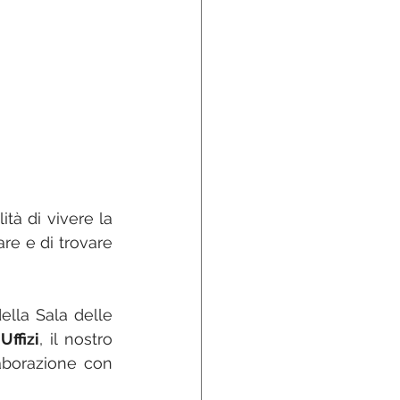
à di vivere la 
e e di trovare 
ella Sala delle 
Uffizi
, il nostro 
aborazione con 